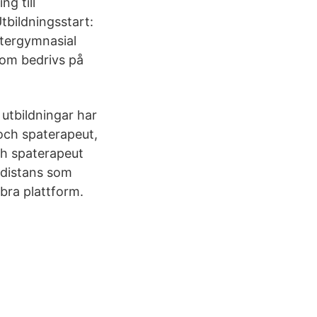
g till
tbildningsstart:
ftergymnasial
som bedrivs på
utbildningar har
 och spaterapeut,
ch spaterapeut
 distans som
bra plattform.