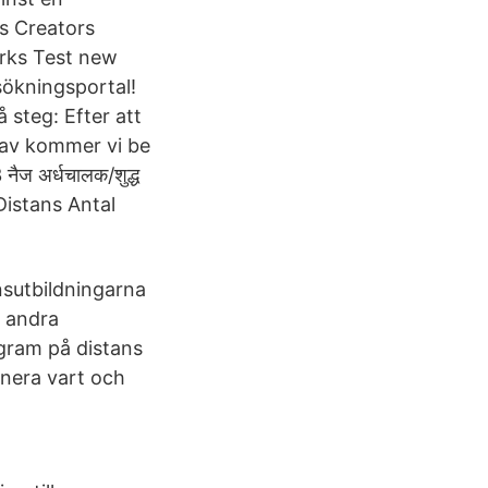
us Creators
rks Test new
sökningsportal!
 steg: Efter att
 av kommer vi be
ैज अर्धचालक/शुद्ध
Distans Antal
sutbildningarna
 andra
ogram på distans
lanera vart och