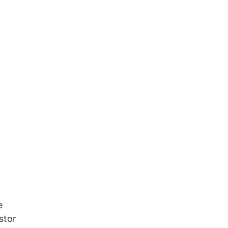
e
stor