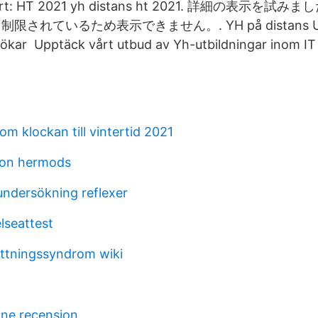
start: HT 2021 yh distans ht 2021. 詳細の表示
されているため表示できません。. YH på distans Utb
 ökar Upptäck vårt utbud av Yh-utbildningar inom IT
 om klockan till vintertid 2021
son hermods
undersökning reflexer
elseattest
ttningssyndrom wiki
ine recension