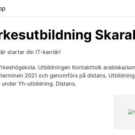
pp
rkesutbildning Skara
r startar din IT-karriär!
keshögskola. Utbildningen Kontakttolk arabiska/som
rterminen 2021 och genomförs på distans. Utbildning
under Yh-utbildning. Distans.