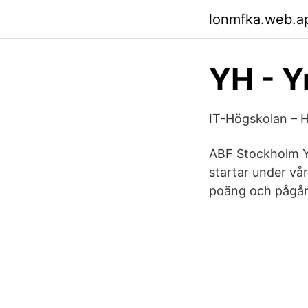
lonmfka.web.a
YH - Y
IT-Högskolan – Hä
ABF Stockholm Yr
startar under vå
poäng och pågår 