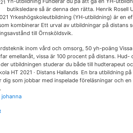
Yh-utbildning Funderar du på att gå en YH-utbildnin
butiksledare så är denna den rätta. Henrik Rosell U
21 Yrkeshögskoleutbildning (YH-utbildning) är en e
som kombinerar Ett urval av utbildningar på distans 
ngsavstånd till Örnsköldsvik.
rdsteknik inom vård och omsorg, 50 yh-poäng Vissa 
ffar emellanåt, vissa är 100 procent på distans. Hud-
der utbildningen studerar du både till hudterapeut o
la HT 2021 · Distans Hallands En bra utbildning på
r dig som jobbar med inspelade föreläsningar och en 
.
t johanna
t