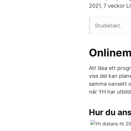
2021, 7 veckor LI
Studietakt.
Onlinem
Att läsa ett prog
viss del kan plan
samma oavsett om
när YH har utbil
Hur du ans