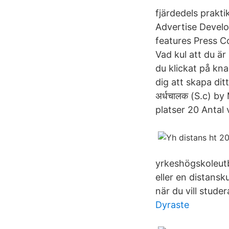
fjärdedels prakt
Advertise Devel
features Press C
Vad kul att du är
du klickat på kn
dig att skapa ditt
अर्धचालक (S.c) b
platser 20 Antal
yrkeshögskoleutb
eller en distansk
när du vill studer
Dyraste