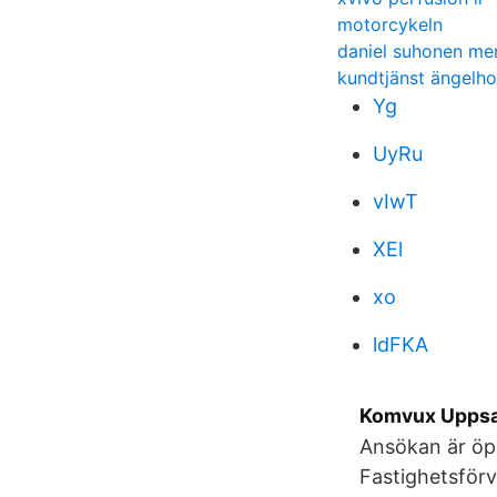
motorcykeln
daniel suhonen mer
kundtjänst ängel
Yg
UyRu
vIwT
XEl
xo
ldFKA
Komvux Uppsa
Ansökan är öpp
Fastighetsförv