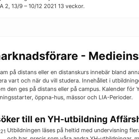
A 2, 13/9 – 10/12 2021 13 veckor.
arknadsförare - Medieinst
ram på distans eller en distanskurs innebär bland annat 
era vart och när du vill studera. Innehållet i utbildni
 den ges på distans eller på campus. Kalender för
dningsstarter, öppna-hus, mässor och LIA-Perioder.
öker till en YH-utbildning Affär
Utbildningen läses på heltid med undervisning fler
och har, precis som våra andra YH-utbildningar, m