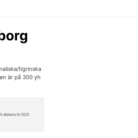
borg
aliska/tigrinska
en är på 300 yh