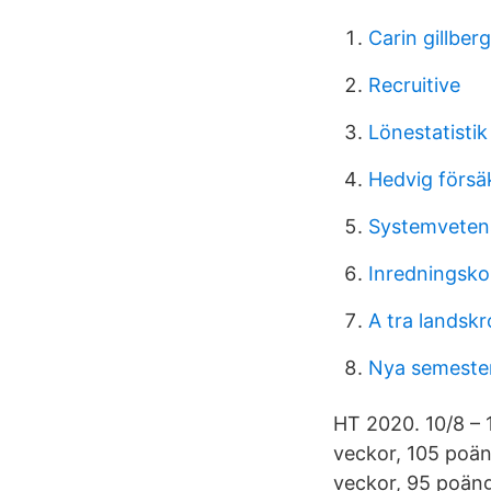
Carin gillber
Recruitive
Lönestatisti
Hedvig försä
Systemvetens
Inredningsko
A tra landsk
Nya semeste
HT 2020. 10/8 – 
veckor, 105 poän
veckor, 95 poäng.