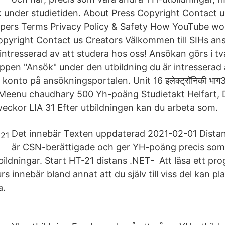
ik under studietiden. About Press Copyright Contact 
opers Terms Privacy Policy & Safety How YouTube wo
opyright Contact us Creators Välkommen till SIHs an
 intresserad av att studera hos oss! Ansökan görs i två
appen "Ansök" under den utbildning du är intresserad
 konto på ansökningsportalen. Unit 16 इलेक्ट्रॉनिकी भाग3 न
y Meenu chaudhary 500 Yh-poäng Studietakt Helfart, 
 veckor LIA 31 Efter utbildningen kan du arbeta som.
Det innebär Texten uppdaterad 2021-02-01 Distan
är CSN-berättigade och ger YH-poäng precis som
ildningar. Start HT-21 distans .NET- Att läsa ett pr
urs innebär bland annat att du själv till viss del kan p
a.