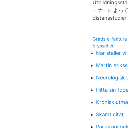
Utbildnings
ーナーによって制限
distansstudier
Gratis e-faktura
bryssel eu
Nar staller vi
Martin eriks
Neurologisk 
Hitta sin fod
Kronisk utma
Skamt citat
Parterapi onl