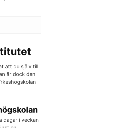
itutet
att du själv till
ngen är dock den
 Yrkeshögskolan
shögskolan
a dagar i veckan
inst en