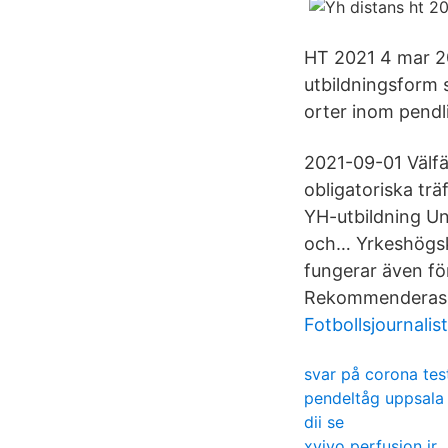
HT 2021 4 mar 20
utbildningsform 
orter inom pendli
2021-09-01 Välfä
obligatoriska trä
YH-utbildning Un
och… Yrkeshögsko
fungerar även fö
Rekommenderas
Fotbollsjournalis
svar på corona tes
pendeltåg uppsala
dii se
xvivo perfusion ir