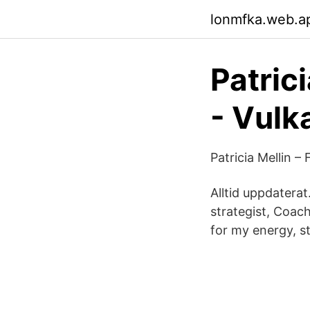
lonmfka.web.a
Patric
- Vulk
Patricia Mellin 
Alltid uppdaterat
strategist, Coach
for my energy, s