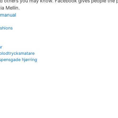
and others you may know. Facebook gives people the 
a Mellin.
 manual
shions
ar
blodtrycksmatare
ispensgade hjørring