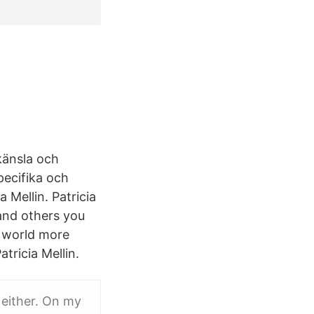
känsla och
specifika och
a Mellin. Patricia
 and others you
 world more
ricia Mellin.
g either. On my