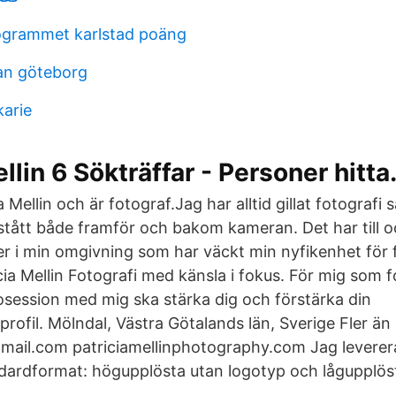
grammet karlstad poäng
an göteborg
karie
llin 6 Sökträffar - Personer hitta
 Mellin och är fotograf.Jag har alltid gillat fotografi 
stått både framför och bakom kameran. Det har till o
er i min omgivning som har väckt min nyfikenhet för f
ia Mellin Fotografi med känsla i fokus. För mig som f
tosession med mig ska stärka dig och förstärka din
rofil. Mölndal, Västra Götalands län, Sverige Fler än
gmail.com patriciamellinphotography.com Jag leverera
tandardformat: högupplösta utan logotyp och lågupplö