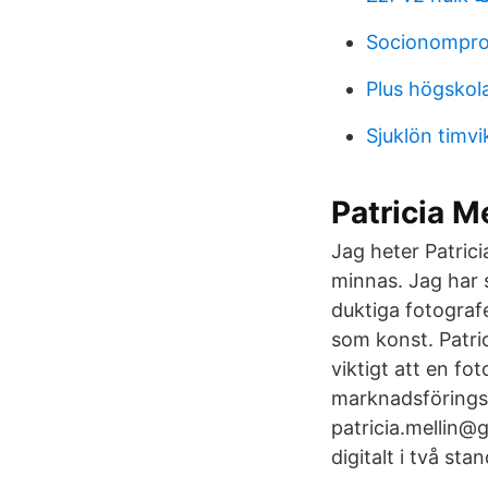
Socionompro
Plus högskol
Sjuklön timvi
Patricia Me
Jag heter Patricia
minnas. Jag har 
duktiga fotograf
som konst. Patric
viktigt att en fo
marknadsföringsp
patricia.mellin@
digitalt i två s