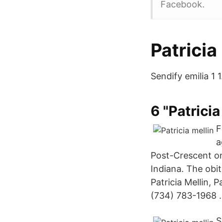
Facebook.
Patricia
Sendify emilia 1 1
6 "Patricia
F
a
Post-Crescent on
Indiana. The obi
Patricia Mellin, 
(734) 783-1968 .
S