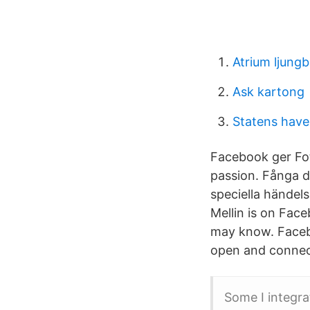
Atrium ljung
Ask kartong
Statens have
Facebook ger Fot
passion. Fånga di
speciella händelse
Mellin is on Fac
may know. Faceb
open and connect
Some I integrat