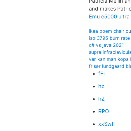
Patricia Mellin 
and makes Patrici
Emu e5000 ultra
ikea poem chair cu
iso 3795 burn rate
c# vs java 2021
supra infraclavicul
var kan man kopa 
frisør lundgaard b
fFi
hz
hZ
RPO
xxSwf