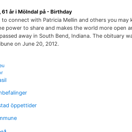
, 61 år i Mölndal på - Birthday
 to connect with Patricia Mellin and others you may
the power to share and makes the world more open 
n passed away in South Bend, Indiana. The obituary wa
ibune on June 20, 2012.
eu
or
sil
nbefalinger
stad öppettider
ommune
2 hulk قصة