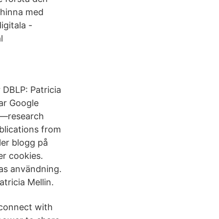
- hinna med
igitala -
l
 DBLP: Patricia
lar Google
s —research
blications from
ler blogg på
r cookies.
as användning.
tricia Mellin.
 connect with