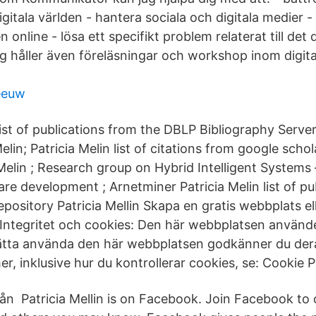
igitala världen - hantera sociala och digitala medier 
online - lösa ett specifikt problem relaterat till det d
g håller även föreläsningar och workshop inom digita
eeuw
ist of publications from the DBLP Bibliography Server
elin; Patricia Melin list of citations from google scho
 Melin ; Research group on Hybrid Intelligent System
re development ; Arnetminer Patricia Melin list of pu
pository Patricia Mellin Skapa en gratis webbplats el
ntegritet och cookies: Den här webbplatsen använde
ätta använda den här webbplatsen godkänner du der
er, inklusive hur du kontrollerar cookies, se: Cookie Pa
från Patricia Mellin is on Facebook. Join Facebook to