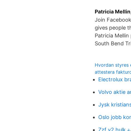
Patricia Mellin
Join Facebook
gives people 
Patricia Melli
South Bend Tr
Hvordan styres 
attestera faktur
Electrolux bra
Volvo aktie a
Jysk kristian
Oslo jobb k
Zzf v