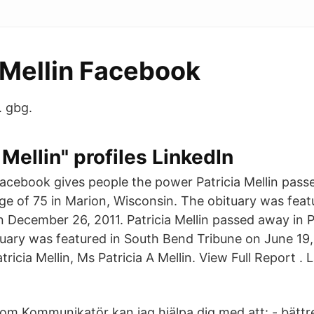
 Mellin Facebook
. gbg.
 Mellin" profiles LinkedIn
acebook gives people the power Patricia Mellin pass
ge of 75 in Marion, Wisconsin. The obituary was feat
 December 26, 2011. Patricia Mellin passed away in 
tuary was featured in South Bend Tribune on June 19
Patricia Mellin, Ms Patricia A Mellin. View Full Report 
om Kommunikatör kan jag hjälpa dig med att: - bättr