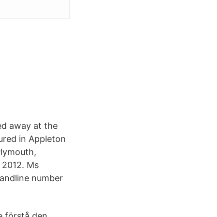
ed away at the
ured in Appleton
Plymouth,
, 2012. Ms
. Landline number
e förstå den