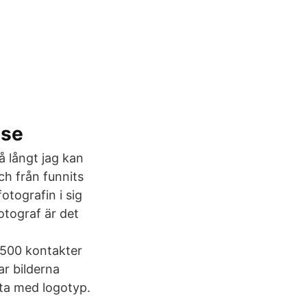
.se
så långt jag kan
ch från funnits
otografin i sig
otograf är det
 500 kontakter
r bilderna
sta med logotyp.