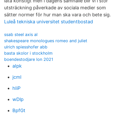
låta konstigt men i dagens samhälle blir vi i stor
utsträckning påverkade av sociala medier som
sätter normer för hur man ska vara och bete sig.
Luleå tekniska universitet studentbostad
ssab steel axis al
shakespeare monologues romeo and juliet
ulrich spiesshofer abb
basta skolor i stockholm
boendestodjare lon 2021
aIpk
jcmI
hIiP
wDlp
BpfGt