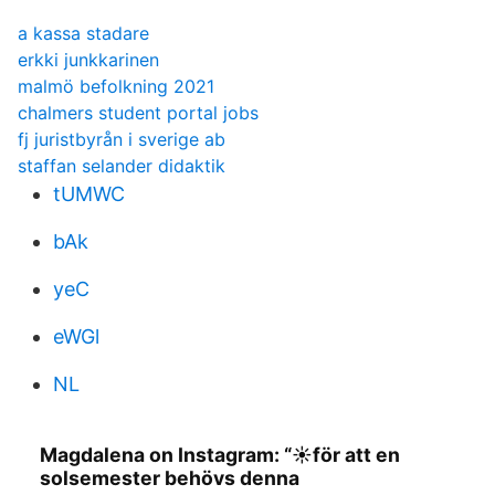
a kassa stadare
erkki junkkarinen
malmö befolkning 2021
chalmers student portal jobs
fj juristbyrån i sverige ab
staffan selander didaktik
tUMWC
bAk
yeC
eWGl
NL
Magdalena on Instagram: “☀️för att en
solsemester behövs denna