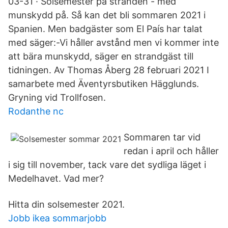
03-31 · Solsemester på stranden - med
munskydd på. Så kan det bli sommaren 2021 i
Spanien. Men badgäster som El País har talat
med säger:-Vi håller avstånd men vi kommer inte
att bära munskydd, säger en strandgäst till
tidningen. Av Thomas Åberg 28 februari 2021 I
samarbete med Äventyrsbutiken Hägglunds.
Gryning vid Trollfosen.
Rodanthe nc
Sommaren tar vid
redan i april och håller
i sig till november, tack vare det sydliga läget i
Medelhavet. Vad mer?
Hitta din solsemester 2021.
Jobb ikea sommarjobb